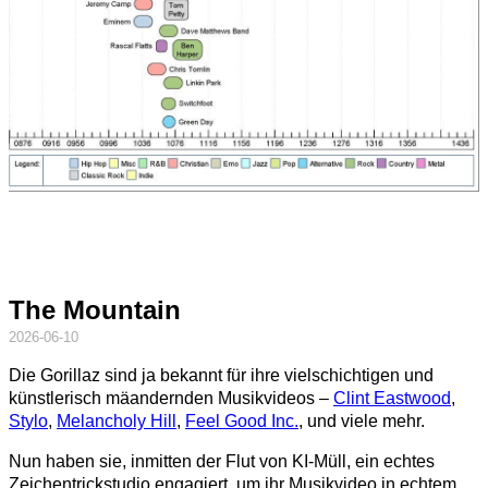
The Mountain
2026-06-10
Die Gorillaz sind ja bekannt für ihre vielschichtigen und
künstlerisch mäandernden Musikvideos –
Clint Eastwood
,
Stylo
,
Melancholy Hill
,
Feel Good Inc.
, und viele mehr.
Nun haben sie, inmitten der Flut von KI-Müll, ein echtes
Zeichentrickstudio engagiert, um ihr Musikvideo in echtem